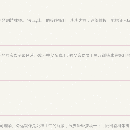
新晋刑辩律师。 法ting上，他冷静锋利，步步为营，运筹帷幄，能把证人bi到
辰家次子辰玖从小就不被父亲喜ai，被父亲隐匿于黑暗训练成最锋利的刃。
不可理喻。命运就像是死神手中的玩物，只要轻轻拨动一下，随时都能带走