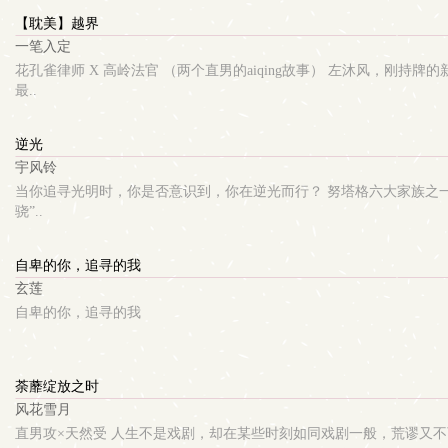
【耽美】越界
一笔入定
花孔雀律师 X 高岭法官 （两个直男的aiqing故事） 左沐风，刚持牌的
最..
逆光
宇风铃
当你追寻光明时，你是否意识到，你在逆光而行？ 努塔格六大家族之一的
骁”..
自卑的你，追寻的我
玄莲
自卑的你，追寻的我
荼蘼绽放之时
风花雪月
直男攻×天然受 人生不是戏剧，却在某些时刻如同戏剧一般，荒谬又