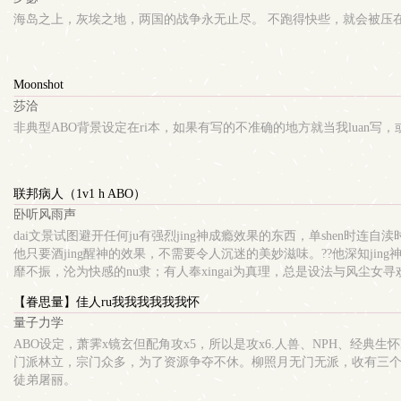
海岛之上，灰埃之地，两国的战争永无止尽。 不跑得快些，就会被压在火石
Moonshot
莎洽
非典型ABO背景设定在ri本，如果有写的不准确的地方就当我luan写
联邦病人（1v1 h ABO）
卧听风雨声
dai文景试图避开任何ju有强烈jing神成瘾效果的东西，单shen
他只要酒jing醒神的效果，不需要令人沉迷的美妙滋味。??他深知ji
靡不振，沦为快感的nu隶；有人奉xingai为真理，总是设法与风尘
难辨，煞有其事地念叨今天如何同家人午后出游。浑浊河水长满人高的杂草，
【眷思量】佳人ru我我我我我我怀
shen对联邦和塔的re忱，还有塔对他长达八年的严格训练和教育。
量子力学
时自是一dao风景，微风chui过，倩影浮动，月光liu转，心动神移。主角
要是虫类？会标注）2.xing描写非常直白，女主人公大部分都是jing神上
ABO设定，萧霁x镜玄但配角攻x5，所以是攻x6.人兽、NPH、经典生怀
单向ai恋故事。最近网络很不稳定，更新时间拖得很长就是网不好
门派林立，宗门众多，为了资源争夺不休。柳照月无门无派，收有三个徒
徒弟屠丽。