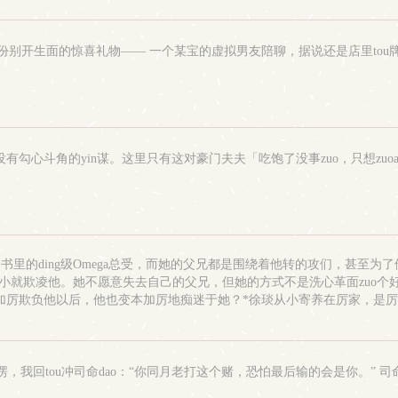
别开生面的惊喜礼物—— 一个某宝的虚拟男友陪聊，据说还是店里tou牌
心斗角的yin谋。这里只有这对豪门夫夫「吃饱了没事zuo，只想zuoaiz
里的ding级Omega总受，而她的父兄都是围绕着他转的攻们，甚至
一切，从小就欺凌他。她不愿意失去自己的父兄，但她的方式不是洗心革面zuo
变本加厉欺负他以后，他也变本加厉地痴迷于她？*徐琰从小寄养在厉家，是
化，只为了配得上她。*han父女，骨科，公媳，强制ai，弯掰直，3p*女
愣了愣，我回tou冲司命dao：“你同月老打这个赌，恐怕最后输的会是你。” 