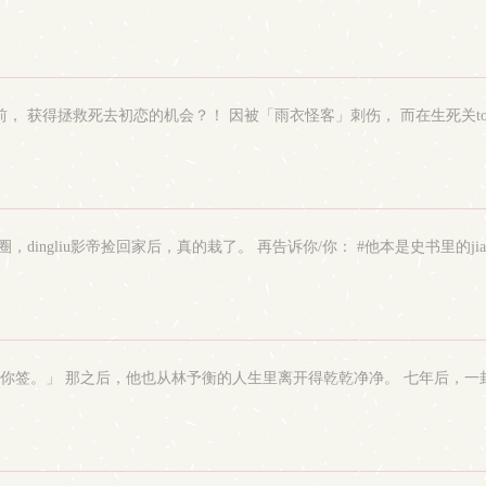
大叔穿越回二十年前， 获得拯救死去初恋的机会？！ 因被「雨衣怪客」刺伤， 而在生死关
乐圈，dingliu影帝捡回家后，真的栽了。 再告诉你/你： #他本是史书里的
用你签。」 那之后，他也从林予衡的人生里离开得乾乾净净。 七年后，一