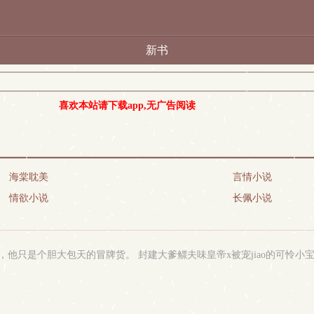
新书
喜欢本站请下载app,无广告阅读
海棠耽美
言情小说
情欲小说
长佩小说
是个胆大包天的冒牌货。 封建大爹鳏夫味皇帝x被宠jiao的可怜小宝 差18