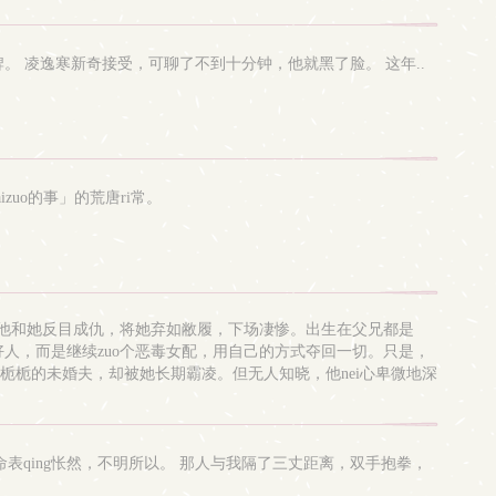
。 凌逸寒新奇接受，可聊了不到十分钟，他就黑了脸。 这年..
uo的事」的荒唐ri常。
为了他和她反目成仇，将她弃如敝履，下场凄惨。出生在父兄都是
个好人，而是继续zuo个恶毒女配，用自己的方式夺回一切。只是，
厉栀栀的未婚夫，却被她长期霸凌。但无人知晓，他nei心卑微地深
主骄横跋扈，是真恶毒，只欺负徐琰*徐琰只喜欢女主，越欺负他越
司命表qing怅然，不明所以。 那人与我隔了三丈距离，双手抱拳，