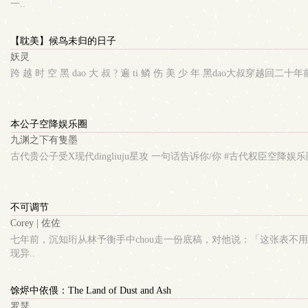
一..
【耽美】候鸟未归的日子
妖灵
跨 越 时 空 黑 dao 大 叔 ? 遍 ti 鳞 伤 美 少 年 黑dao
本公子空降娱乐圈
九渊之下有隻墨
古代贵公子受X现代dingliuju星攻 一句话告诉你/你 #古代权臣空降娱
不可调节
Corey | 佐佐
七年前，沉知珩从林予衡手中chou走一份底稿，对他说：「这张表不
现异..
馀烬中依偎：The Land of Dust and Ash
罗瑟