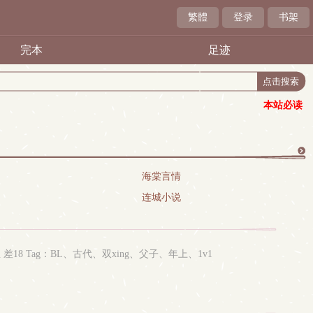
繁體
登录
书架
完本
足迹
本站必读
更
海棠言情
连城小说
多
 Tag：BL、古代、双xing、父子、年上、1v1