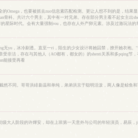
育都不完全的Omega，也要被抓去zuo信息素匹配检测。更让人想不到的是，
n骨科。共计六个男主，其中有一对兄弟。存在部分男主看不起女主出she
存的星际时代。会有大量强制rou，也存在人外产卵元素。涉及过激玩法的章节
p;从地球穿越而来的亚裔女孩女主会有完整的成长弧线和剧qing高光，但
ng无yu，冰冷剔透。直至一ri，陌生的少女设计将她囚禁，撩开她衣袍
非洁，存在与其他人（AO都有，都女的）的shenti关系和多pqing节，有
uan能接受再看
却截然不同。哥哥洪緋裊温和单纯，弟弟洪京于聪明活泼，两人像是鲸鱼和飞
u初级大人阶段的许燁安，却在上班第一天意外与公司的年轻演员，易辰，jia