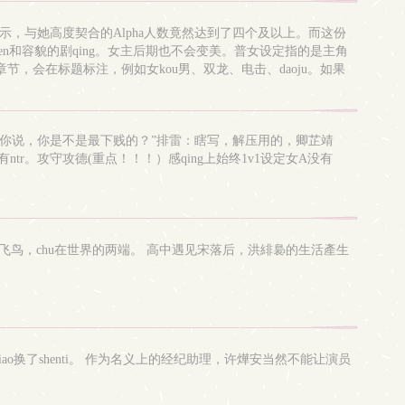
结果显示，与她高度契合的Alpha人数竟然达到了四个及以上。而这份
n和容貌的剧qing。女主后期也不会变美。普女设定指的是主角
，会在标题标注，例如女kou男、双龙、电击、daoju。如果
可能到后来，还是拗不过男主家族几代的积累。不过这没有关系，她的
。“你说，你是不是最下贱的？”排雷：瞎写，解压用的，卿芷靖
ntr。攻守攻德(重点！！！）感qing上始终1v1设定女A没有
鸟，chu在世界的两端。 高中遇见宋落后，洪緋裊的生活產生
o换了shenti。 作为名义上的经纪助理，许燁安当然不能让演员