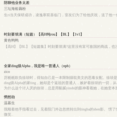
陪聊他业务太差
三坛海烩藕粉
生ri当天保研成功，凌逸寒双喜临门，室友们为了给他庆祝，送了他一份
时刻要填满（短篇）【高H纯rou】【BL】【1v1】
黄色鸭鸭
【高H】【BL】【短篇集】时刻要填满?这里没有富可敌国的商战，也没有勾
全家ding级Alpha，我是唯一普通人（nph）
zico
厉栀栀欺负徐琰时，得知自己是一本限制级耽美文的恶毒女配。徐琰是书
ding级Alpha的家ting，她却是个返祖的普通人，嫉妒着徐琰的
为什么这个讨人厌的徐琰，总是用黏腻yinshi的眼神看着她，在她
ai着她，她却嫌弃他是个Omega，于是在二十岁成年这天，他二次分
惘然劫
喜欢，后期分化为Alpha*没有gb，bl
温暮生
我顺着他手指看过去，见着院门外边忽然转出到tingba的shen影。 
微笑..