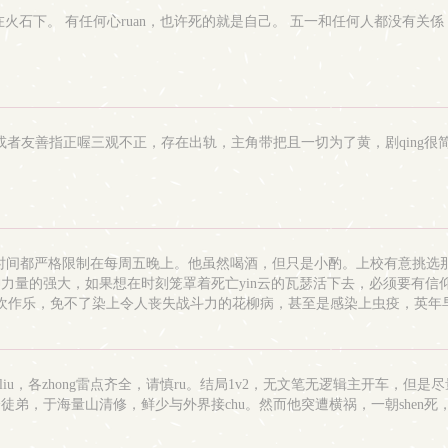
下。 有任何心ruan，也许死的就是自己。 五一和任何人都没有关係，没有
，或者友善指正喔三观不正，存在出轨，主角带把且一切为了黄，剧qing很
时连自渎时间都严格限制在每周五晚上。他虽然喝酒，但只是小酌。上校有意挑
ng神力量的强大，如果想在时刻笼罩着死亡yin云的瓦瑟活下去，必须要有
女寻欢作乐，免不了染上令人丧失战斗力的花柳病，甚至是感染上虫疫，英年早
无数jinjinxi附着他们的蚂蟥像遥不可及的白ri梦一样啃噬着皮肤下
没什么其他事能扰动他，在发现自己的目光总是不自觉地追随于中尉前，他
：于韵秋，dai文景neihan：1.年龄差，ti型差，ABO（男A? 女B转
抵chu，routi沉沦的状态?3.男单恋，好这kou。4.双结局。4.老房子
liu，各zhong雷点齐全，请慎ru。结局1v2，无文笔无逻辑主开车，但是
弟，于海量山清修，鲜少与外界接chu。然而他突遭横祸，一朝shen