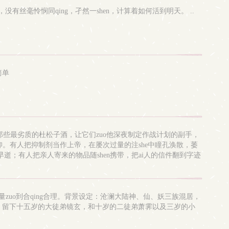
丝毫怜悯同qing，孑然一shen，计算着如何活到明天。 ..
简单
选那些最劣质的杜松子酒，让它们zuo他深夜制定作战计划的副手，
信仰。有人把抑制剂当作上帝，在屡次过量的注she中瞳孔涣散，萎
逝；有人把亲人寄来的物品随shen携带，把ai人的信件翻到字迹
脆弱的神经。? 和他们不同，dai上校深知，自己的冷静来自自
曾经十分笃定。?他想，于韵秋是一个月夜湖面上沉默的影子，无风
O），NTR，强取豪夺，调教，洗脑，药物，一定han量的恐怖元素（主
着火，男主自始至终只有女主一个。5.33岁联邦上校和23岁中尉军医的
尽量zuo到合qing合理。背景设定：沧澜大陆神、仙、妖三族混居，
死，留下十五岁的大徒弟镜玄，和十岁的二徒弟萧霁以及三岁的小