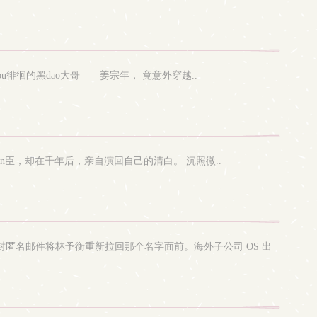
tou徘徊的黑dao大哥——姜宗年， 竟意外穿越..
jian臣，却在千年后，亲自演回自己的清白。 沉照微..
封匿名邮件将林予衡重新拉回那个名字面前。海外子公司 OS 出