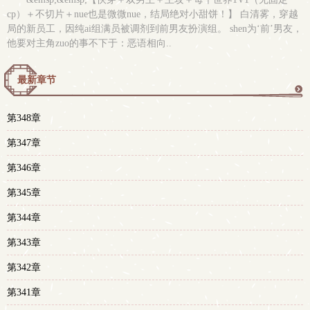
cp）＋不切片＋nue也是微微nue，结局绝对小甜饼！】 白清雾，穿越
局的新员工，因纯ai组满员被调剂到前男友扮演组。 shen为‘前’男友，
他要对主角zuo的事不下于：恶语相向..
最新章节
更
第348章
多
第347章
第346章
第345章
第344章
第343章
第342章
第341章