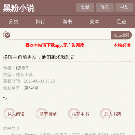
黑粉小说
繁體
登录
书架
分类
排行
新书
完本
足迹
喜欢本站请下载app,无广告阅读
本站必读
扮演主角前男友，他们跪求我别走
作者：
姒绵绵
类型：耽美小说
更新时间：2026-06-03 15:23
最新章节：
第348章
">
从头阅读
章节目录
推荐本书
加入书架
本书简介：
&emsp;&emsp;【快穿＋双男主＋主攻＋每个世界1V1（无固定