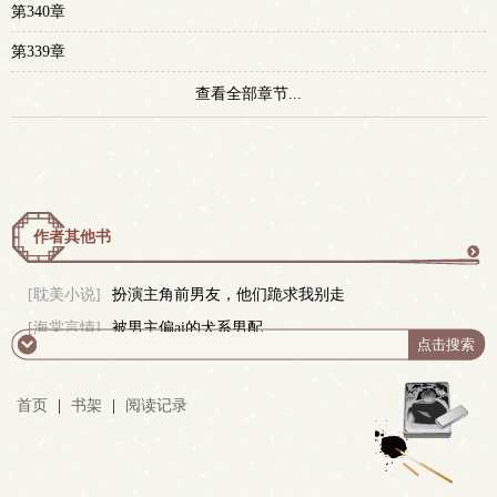
第340章
第339章
查看全部章节...
作者其他书
更
[耽美小说]
扮演主角前男友，他们跪求我别走
[海棠言情]
被男主偏ai的犬系男配
多
首页
|
书架
|
阅读记录