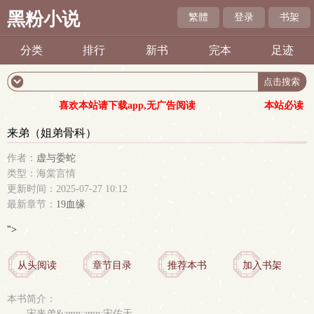
黑粉小说
繁體
登录
书架
分类
排行
新书
完本
足迹
喜欢本站请下载app,无广告阅读
本站必读
来弟（姐弟骨科）
作者：
虚与委蛇
类型：海棠言情
更新时间：2025-07-27 10:12
最新章节：
19血缘
">
从头阅读
章节目录
推荐本书
加入书架
本书简介：
宋来弟&amp;amp;宋佑天