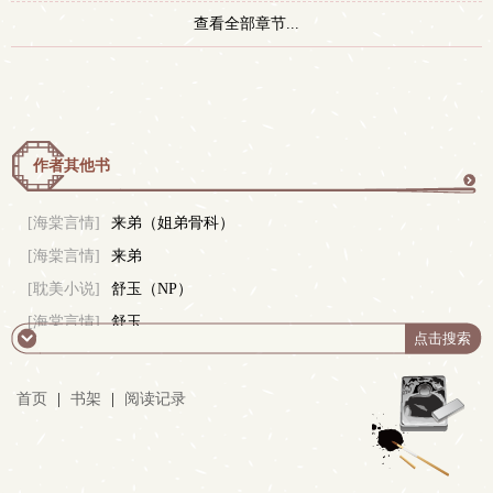
查看全部章节...
作者其他书
更
[海棠言情]
来弟（姐弟骨科）
[海棠言情]
来弟
多
[耽美小说]
舒玉（NP）
[海棠言情]
舒玉
首页
|
书架
|
阅读记录