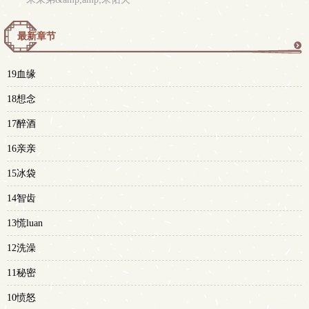
最新章节
更
19血缘
多
18想念
17醉酒
16亲亲
15冰袋
14智齿
13慌luan
12洗澡
11秘密
10愤怒