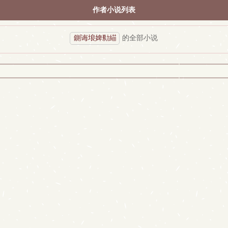
作者小说列表
鍘诲埌婢勬緢
的全部小说