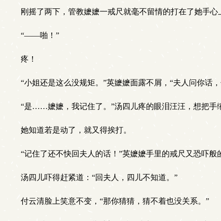
刚摇了两下，管教嬷嬷一戒尺就毫不留情的打在了她手心
“——啪！”
疼！
“小姐还是这么没规矩。”英嬷嬷面露不屑，“夫人问你话
“是……嬷嬷，我记住了。”汤四儿疼的眼泪汪汪，想把手
她知道若是动了，就又得挨打。
“记住了还不快回夫人的话！”英嬷嬷手里的戒尺又恐吓般
汤四儿吓得赶紧道：“回夫人，四儿不知道。”
付云清脸上笑意不变，“那你猜猜，猜不着也没关系。”