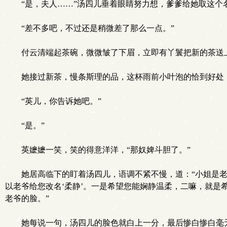
“是，夫人……”汤四儿垂着眼睛努力想，爹爹给她取这个
“差不多吧，不过还是稍微差了那么一点。”
付云清端起茶碗，微微皱了下眉，立即有丫鬟把新的茶送
她接过新茶，慢条斯理的品，这杯雨前小叶泡的恰到好处
“英儿，你告诉她吧。”
“是。”
英嬷嬷一笑，笑的得意洋洋，“那奴婢斗胆了。”
她居高临下的盯着汤四儿，语调不紧不慢，道：“小姐是
以老爷给您改名‘柔静’。一是希望您能娴静温柔，二嘛，就
老爷的脸。”
她每说一句，汤四儿的脸色就白上一分，最后惨白惨白毫