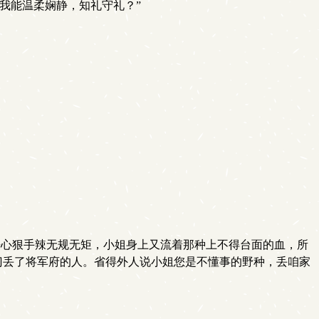
我能温柔娴静，知礼守礼？”
来心狠手辣无规无矩，小姐身上又流着那种上不得台面的血，所
门丢了将军府的人。省得外人说小姐您是不懂事的野种，丢咱家
。