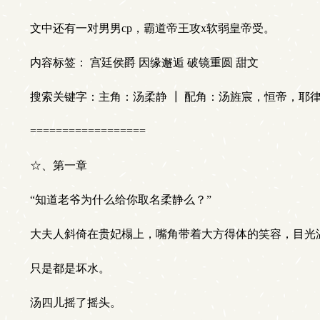
文中还有一对男男cp，霸道帝王攻x软弱皇帝受。
内容标签： 宫廷侯爵 因缘邂逅 破镜重圆 甜文
搜索关键字：主角：汤柔静 ┃ 配角：汤旌宸，恒帝，耶律
==================
☆、第一章
“知道老爷为什么给你取名柔静么？”
大夫人斜倚在贵妃榻上，嘴角带着大方得体的笑容，目光
只是都是坏水。
汤四儿摇了摇头。