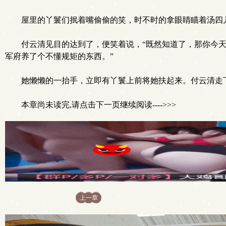
屋里的丫鬟们抿着嘴偷偷的笑，时不时的拿眼睛瞄着汤四
付云清见目的达到了，便笑着说，“既然知道了，那你今
军府养了个不懂规矩的东西。”
她懒懒的一抬手，立即有丫鬟上前将她扶起来。付云清走
本章尚未读完,请点击下一页继续阅读---->>>
上一章