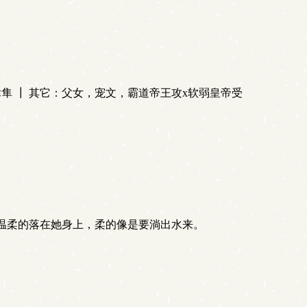
隼 ┃ 其它：父女，宠文，霸道帝王攻x软弱皇帝受
温柔的落在她身上，柔的像是要淌出水来。