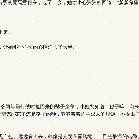
名字究竟寓意何在，过了一会，她才小心翼翼的回道：“爹爹希望
上来。
，让她那些不快的心情消去了大半。
老爷两年前打仗时捡回来的鞑子余孽，小姐您知道，鞑子嘛，向
是希望您能忘了您是鞑子的种，老老实实的学汉人的规矩，不要出
无血色。远远看上去，就像是具跪在青砖地上，目光呆滞的蜡像